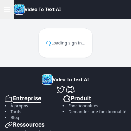
V
i
d
e
o
T
o
T
e
x
t
A
I
Loading sign in...
V
i
d
e
o
T
o
T
e
x
t
A
I
VideoToTextAI sur Twitter
VideoToTextAI sur Discord
Entreprise
Produit
À propos
Fonctionnalités
Tarifs
Demander une fonctionnalité
Blog
Ressources