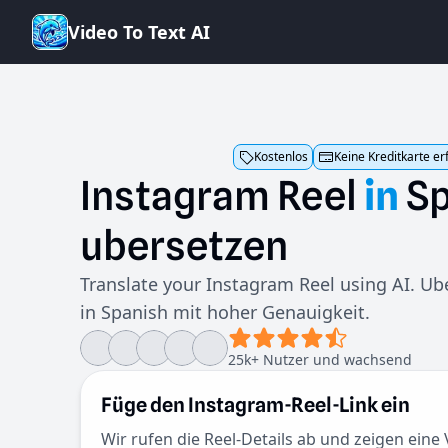
V
i
d
e
o
T
o
T
e
x
t
A
I
Kostenlos
Keine Kreditkarte er
Instagram
Reel
in
Sp
ubersetzen
Translate your Instagram Reel using AI. Ub
in Spanish mit hoher Genauigkeit.
25k+ Nutzer und wachsend
Füge den Instagram-Reel-Link ein
Wir rufen die Reel-Details ab und zeigen eine