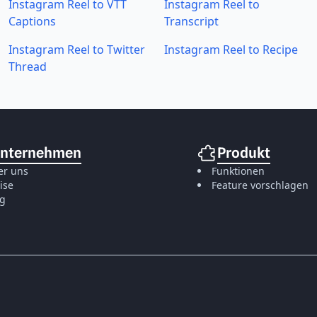
Instagram Reel to VTT
Instagram Reel to
Captions
Transcript
Instagram Reel to Twitter
Instagram Reel to Recipe
Thread
nternehmen
Produkt
er uns
Funktionen
ise
Feature vorschlagen
og