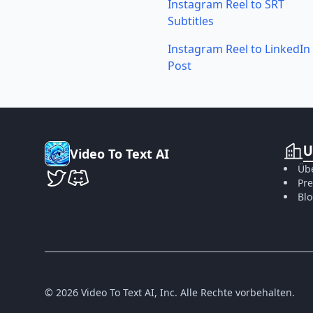
Instagram Reel to SRT
Subtitles
Instagram Reel to LinkedIn
Post
U
V
i
d
e
o
T
o
T
e
x
t
A
I
Üb
Pre
VideoToTextAI auf Twitter
VideoToTextAI auf Discord
Bl
©
2026
Video To Text AI, Inc.
Alle Rechte vorbehalten.