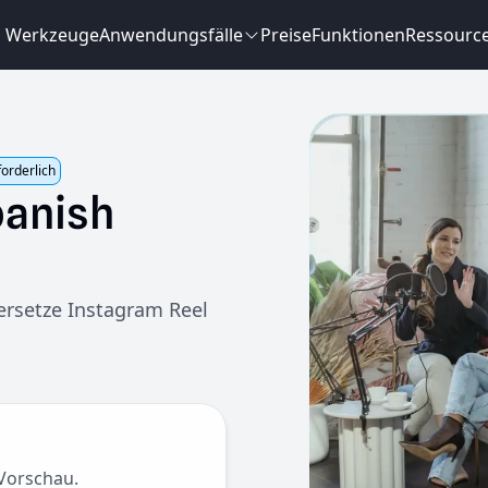
Werkzeuge
Anwendungsfälle
Preise
Funktionen
Ressourc
forderlich
anish
ersetze Instagram Reel
 Vorschau.