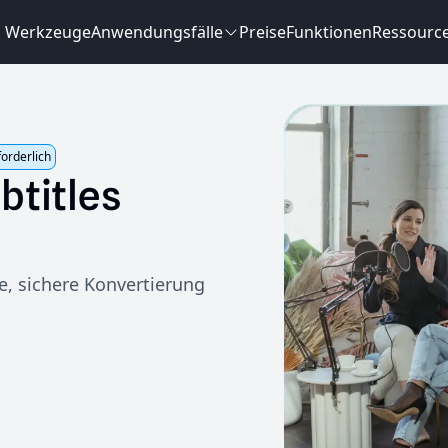
Werkzeuge
Anwendungsfälle
Preise
Funktionen
Ressourc
forderlich
btitles
e, sichere Konvertierung