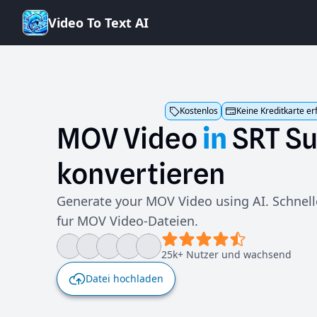
V
i
d
e
o
T
o
T
e
x
t
A
I
Kostenlos
Keine Kreditkarte er
MOV
Video
in
SRT
Su
konvertieren
Generate your MOV Video using AI. Schnell
fur MOV Video-Dateien.
25k+ Nutzer und wachsend
Datei hochladen