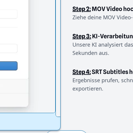
Step 2:
MOV Video ho
Ziehe deine MOV Video-
Step 3:
KI-Verarbeitu
Unsere KI analysiert da
Sekunden aus.
Step 4:
SRT Subtitles 
Ergebnisse prufen, schn
exportieren.