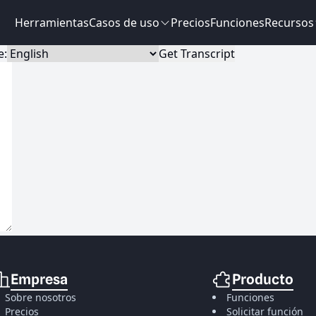
Herramientas
Casos de uso
Precios
Funciones
Recursos
e:
Get Transcript
Empresa
Producto
Sobre nosotros
Funciones
Precios
Solicitar función