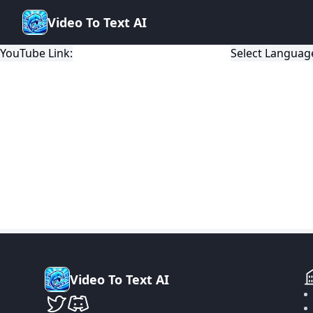
V
i
d
e
o
T
o
T
e
x
t
A
I
YouTube Link:
Select Languag
V
i
d
e
o
T
o
T
e
x
t
A
I
VideoToTextAI en Twitter
VideoToTextAI en Discord