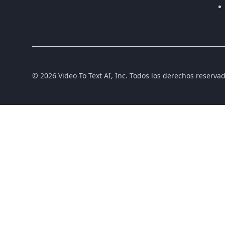
©
2026
Video To Text AI, Inc.
Todos los derechos reservad