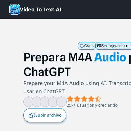
V
i
d
e
o
T
o
T
e
x
t
A
I
Gratis
Sin tarjeta de cre
Prepara
M4A
Audio
ChatGPT
Prepare your M4A Audio using AI. Transcrip
usar en ChatGPT.
25k+ usuarios y creciendo
Subir archivo