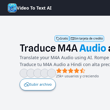
V
i
d
e
o
T
o
T
e
x
t
A
I
Gratis
Sin tarjeta de credito
Traduce
M4A
Audio
Translate your M4A Audio using AI. Rompe 
Traduce tu M4A Audio a Hindi con alta prec
25k+ usuarios y creciendo
Subir archivo