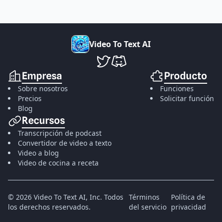
V
i
d
e
o
T
o
T
e
x
t
A
I
VideoToTextAI en Twitter
VideoToTextAI en Discord
Empresa
Producto
Sobre nosotros
Funciones
Precios
Solicitar función
Blog
Recursos
Transcripción de podcast
Convertidor de video a texto
Video a blog
Video de cocina a receta
©
2026
Video To Text AI, Inc.
Todos
Términos
Política de
los derechos reservados.
del servicio
privacidad