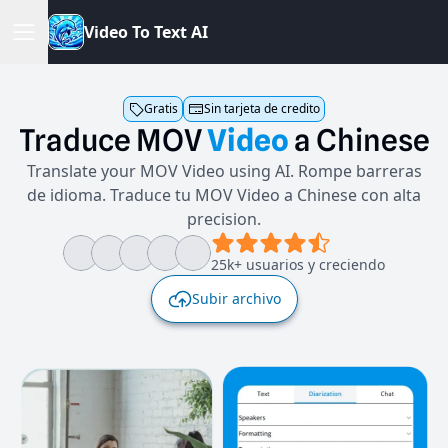
V
i
d
e
o
T
o
T
e
x
t
A
I
Gratis
Sin tarjeta de credito
Traduce
MOV
Video
a
Chinese
Translate your MOV Video using AI. Rompe barreras
de idioma. Traduce tu MOV Video a Chinese con alta
precision.
25k+ usuarios y creciendo
Subir archivo