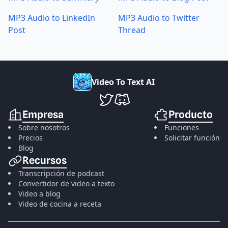
MP3 Audio to LinkedIn
MP3 Audio to Twitter
Post
Thread
V
i
d
e
o
T
o
T
e
x
t
A
I
VideoToTextAI en Twitter
VideoToTextAI en Discord
Empresa
Producto
Sobre nosotros
Funciones
Precios
Solicitar función
Blog
Recursos
Transcripción de podcast
Convertidor de video a texto
Video a blog
Video de cocina a receta