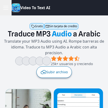
V
i
d
e
o
T
o
T
e
x
t
A
I
Gratis
Sin tarjeta de credito
Traduce
MP3
Audio
a
Arabic
Translate your MP3 Audio using AI. Rompe barreras de
idioma. Traduce tu MP3 Audio a Arabic con alta
precision.
25k+ usuarios y creciendo
Subir archivo