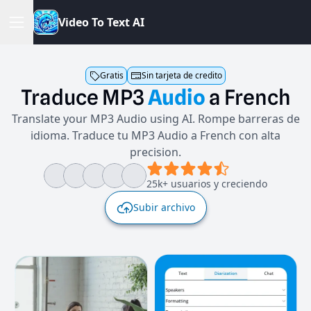
V
i
d
e
o
T
o
T
e
x
t
A
I
Gratis
Sin tarjeta de credito
Traduce
MP3
Audio
a
French
Translate your MP3 Audio using AI. Rompe barreras de
idioma. Traduce tu MP3 Audio a French con alta
precision.
25k+ usuarios y creciendo
Subir archivo