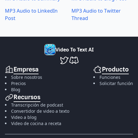
MP3 Audio to LinkedIn
MP3 Audio to Twitter
Post
Thread
V
i
d
e
o
T
o
T
e
x
t
A
I
VideoToTextAI en Twitter
VideoToTextAI en Discord
Empresa
Producto
Sobre nosotros
Funciones
Precios
Solicitar función
Blog
Recursos
Transcripción de podcast
Convertidor de video a texto
Video a blog
Video de cocina a receta