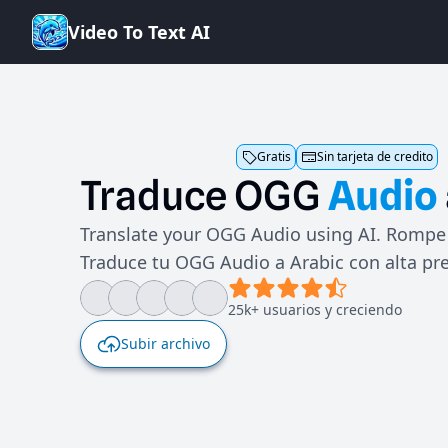
V
i
d
e
o
T
o
T
e
x
t
A
I
Gratis
Sin tarjeta de credito
Traduce
OGG
Audio
Translate your OGG Audio using AI. Rompe 
Traduce tu OGG Audio a Arabic con alta pre
25k+ usuarios y creciendo
Subir archivo