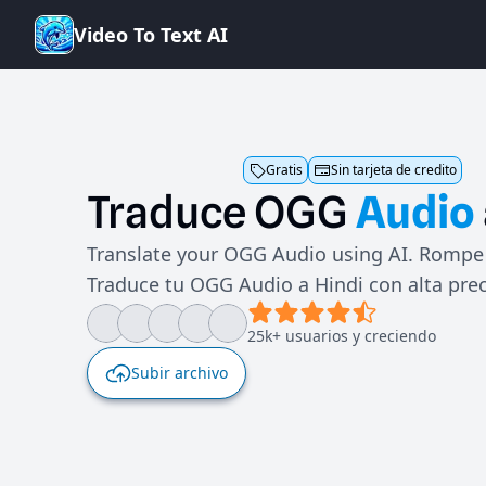
V
i
d
e
o
T
o
T
e
x
t
A
I
Gratis
Sin tarjeta de credito
Traduce
OGG
Audio
Translate your OGG Audio using AI. Rompe 
Traduce tu OGG Audio a Hindi con alta prec
25k+ usuarios y creciendo
Subir archivo