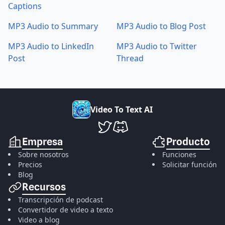
Captions
MP3 Audio to Summary
MP3 Audio to Blog Post
MP3 Audio to LinkedIn
MP3 Audio to Twitter
Post
Thread
V
i
d
e
o
T
o
T
e
x
t
A
I
VideoToTextAI en Twitter
VideoToTextAI en Discord
Empresa
Producto
Sobre nosotros
Funciones
Precios
Solicitar función
Blog
Recursos
Transcripción de podcast
Convertidor de video a texto
Video a blog