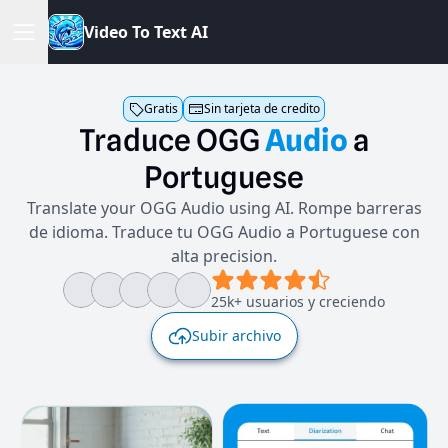
V
i
d
e
o
T
o
T
e
x
t
A
I
Gratis
Sin tarjeta de credito
Traduce
OGG
Audio
a
Portuguese
Translate your OGG Audio using AI. Rompe barreras
de idioma. Traduce tu OGG Audio a Portuguese con
alta precision.
25k+ usuarios y creciendo
Subir archivo