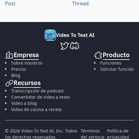
Post
Thread
V
i
d
e
o
T
o
T
e
x
t
A
I
VideoToTextAI en Twitter
VideoToTextAI en Discord
Empresa
Producto
Sobre nosotros
Funciones
Precios
Solicitar función
Blog
Recursos
Transcripción de podcast
Convertidor de video a texto
Video a blog
Video de cocina a receta
©
2026
Video To Text AI, Inc.
Todos
Términos
Política de
los derechos reservados.
del servicio
privacidad