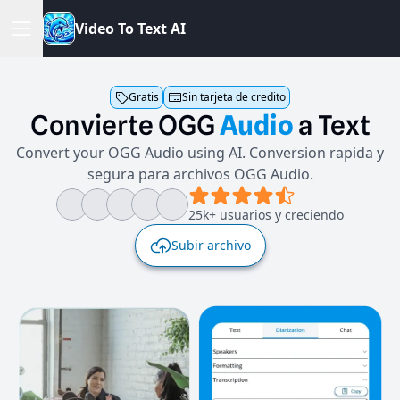
V
i
d
e
o
T
o
T
e
x
t
A
I
Gratis
Sin tarjeta de credito
Convierte
OGG
Audio
a
Text
Convert your OGG Audio using AI. Conversion rapida y
segura para archivos OGG Audio.
25k+ usuarios y creciendo
Subir archivo