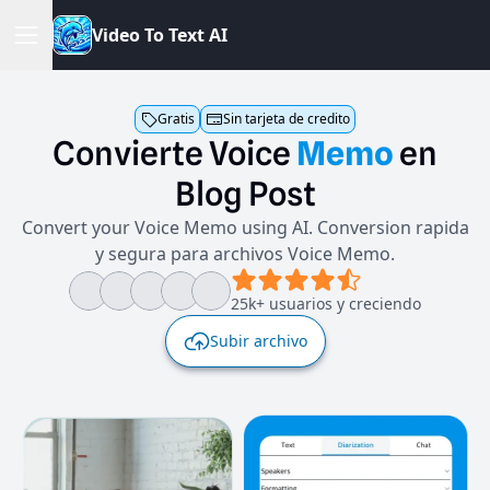
V
i
d
e
o
T
o
T
e
x
t
A
I
Gratis
Sin tarjeta de credito
Convierte
Voice
Memo
en
Blog
Post
Convert your Voice Memo using AI. Conversion rapida
y segura para archivos Voice Memo.
25k+ usuarios y creciendo
Subir archivo