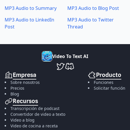
MP3 Audio to Summary
MP3 Audio to Blog Post
MP3 Audio to LinkedIn
MP3 Audio to Twitter
Post
Thread
V
i
d
e
o
T
o
T
e
x
t
A
I
VideoToTextAI en Twitter
VideoToTextAI en Discord
Empresa
Producto
Sobre nosotros
Funciones
Precios
Solicitar función
Blog
Recursos
Transcripción de podcast
Convertidor de video a texto
Video a blog
Video de cocina a receta