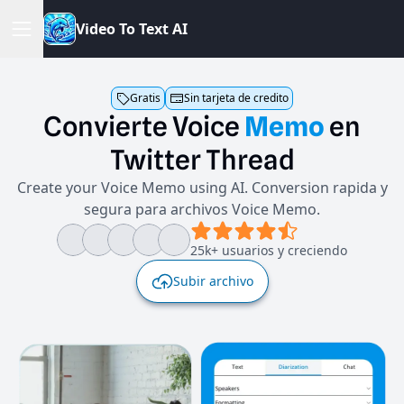
V
i
d
e
o
T
o
T
e
x
t
A
I
Gratis
Sin tarjeta de credito
Convierte
Voice
Memo
en
Twitter
Thread
Create your Voice Memo using AI. Conversion rapida y
segura para archivos Voice Memo.
25k+ usuarios y creciendo
Subir archivo