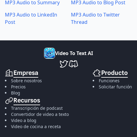
MP3 Audio to Summary
MP3 Audio to Blog Post
MP3 Audio to LinkedIn
MP3 Audio to Twitter
Post
Thread
V
i
d
e
o
T
o
T
e
x
t
A
I
VideoToTextAI en Twitter
VideoToTextAI en Discord
Empresa
Producto
Sobre nosotros
Funciones
Precios
Solicitar función
Blog
Recursos
Transcripción de podcast
Convertidor de video a texto
Video a blog
Video de cocina a receta