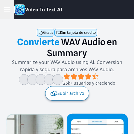
V
i
d
e
o
T
o
T
e
x
t
A
I
Gratis
Sin tarjeta de credito
Convierte
WAV
Audio
en
Summary
Summarize your WAV Audio using AI. Conversion
rapida y segura para archivos WAV Audio.
25k+ usuarios y creciendo
Subir archivo