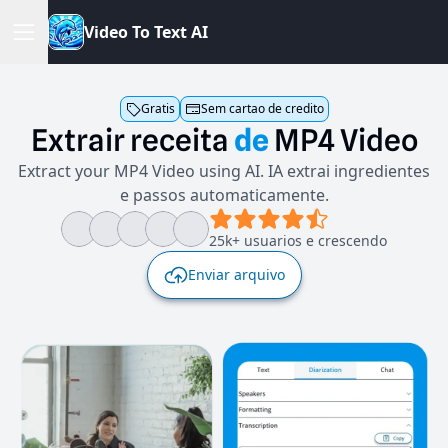
V
i
d
e
o
T
o
T
e
x
t
A
I
Gratis
Sem cartao de credito
Extrair
receita
de
MP4
Video
Extract your MP4 Video using AI. IA extrai ingredientes
e passos automaticamente.
25k+ usuarios e crescendo
Enviar arquivo