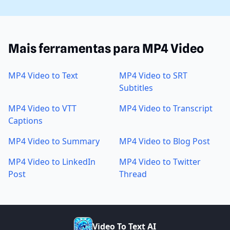
Mais ferramentas para MP4 Video
MP4 Video to Text
MP4 Video to SRT
Subtitles
MP4 Video to VTT
MP4 Video to Transcript
Captions
MP4 Video to Summary
MP4 Video to Blog Post
MP4 Video to LinkedIn
MP4 Video to Twitter
Post
Thread
V
i
d
e
o
T
o
T
e
x
t
A
I