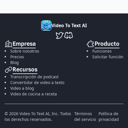
V
i
d
e
o
T
o
T
e
x
t
A
I
VideoToTextAI en Twitter
VideoToTextAI en Discord
Empresa
Producto
Sobre nosotros
Funciones
Precios
Solicitar función
Blog
Recursos
Transcripción de podcast
Convertidor de video a texto
Video a blog
Video de cocina a receta
©
2026
Video To Text AI, Inc.
Todos
Términos
Política de
los derechos reservados.
del servicio
privacidad