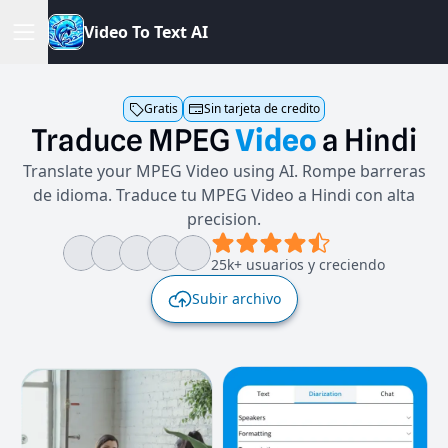
V
i
d
e
o
T
o
T
e
x
t
A
I
Gratis
Sin tarjeta de credito
Traduce
MPEG
Video
a
Hindi
Translate your MPEG Video using AI. Rompe barreras
de idioma. Traduce tu MPEG Video a Hindi con alta
precision.
25k+ usuarios y creciendo
Subir archivo