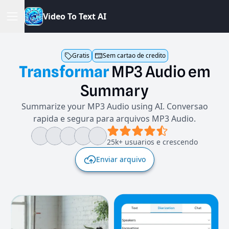
V
i
d
e
o
T
o
T
e
x
t
A
I
Gratis
Sem cartao de credito
Transformar
MP3
Audio
em
Summary
Summarize your MP3 Audio using AI. Conversao
rapida e segura para arquivos MP3 Audio.
25k+ usuarios e crescendo
Enviar arquivo