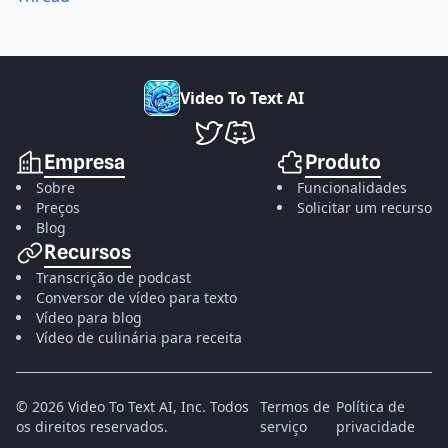
V
i
d
e
o
T
o
T
e
x
t
A
I
VideoToTextAI no Twitter
VideoToTextAI no Discord
Empresa
Produto
Sobre
Funcionalidades
Preços
Solicitar um recurso
Blog
Recursos
Transcrição de podcast
Conversor de vídeo para texto
Vídeo para blog
Vídeo de culinária para receita
©
2026
Video To Text AI, Inc.
Todos
Termos de
Política de
os direitos reservados.
serviço
privacidade