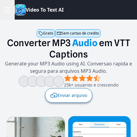
V
i
d
e
o
T
o
T
e
x
t
A
I
Gratis
Sem cartao de credito
Converter
MP3
Audio
em
VTT
Captions
Generate your MP3 Audio using AI. Conversao rapida e
segura para arquivos MP3 Audio.
25k+ usuarios e crescendo
Enviar arquivo