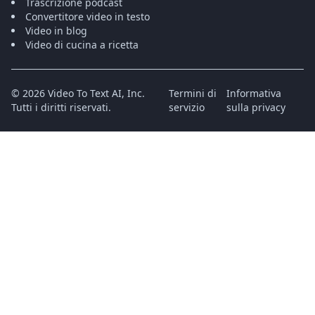
Trascrizione podcast
Convertitore video in testo
Video in blog
Video di cucina a ricetta
©
2026
Video To Text AI, Inc.
Termini di
Informativa
Tutti i diritti riservati.
servizio
sulla privacy