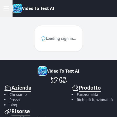
V
i
d
e
o
T
o
T
e
x
t
A
I
Loading sign in...
V
i
d
e
o
T
o
T
e
x
t
A
I
VideoToTextAI su Twitter
VideoToTextAI su Discord
Azienda
Prodotto
Chi siamo
Funzionalità
Prezzi
Richiedi funzionalità
Blog
Risorse