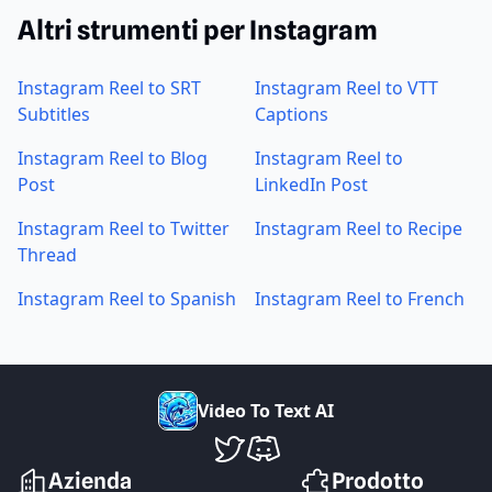
Altri strumenti per Instagram
Instagram Reel to SRT
Instagram Reel to VTT
Subtitles
Captions
Instagram Reel to Blog
Instagram Reel to
Post
LinkedIn Post
Instagram Reel to Twitter
Instagram Reel to Recipe
Thread
Instagram Reel to Spanish
Instagram Reel to French
V
i
d
e
o
T
o
T
e
x
t
A
I
VideoToTextAI su Twitter
VideoToTextAI su Discord
Azienda
Prodotto