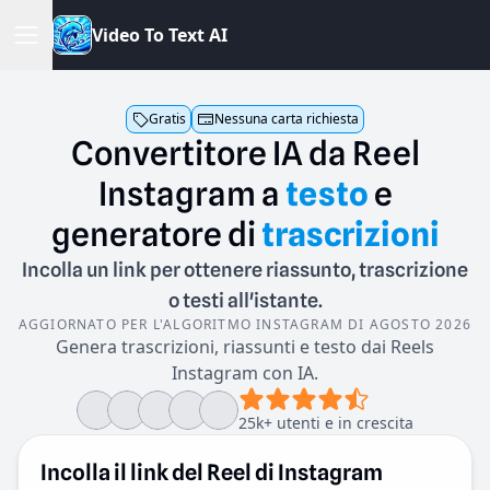
V
i
d
e
o
T
o
T
e
x
t
A
I
Gratis
Nessuna carta richiesta
Convertitore
IA
da
Reel
Instagram
a
testo
e
generatore
di
trascrizioni
Incolla un link per ottenere riassunto, trascrizione
o testi all'istante.
AGGIORNATO PER L'ALGORITMO INSTAGRAM DI AGOSTO 2026
Genera trascrizioni, riassunti e testo dai Reels
Instagram con IA.
25k+ utenti e in crescita
Incolla il link del Reel di Instagram