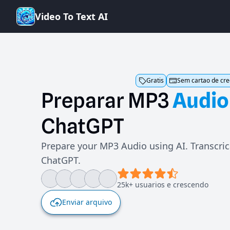
V
i
d
e
o
T
o
T
e
x
t
A
I
Gratis
Sem cartao de cre
Preparar
MP3
Audio
ChatGPT
Prepare your MP3 Audio using AI. Transcri
ChatGPT.
25k+ usuarios e crescendo
Enviar arquivo